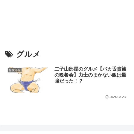
グルメ
二子山部屋のグルメ【バカ舌貴族
相撲部屋
の晩餐会】力士のまかない飯は最
強だった！？
2024.08.23