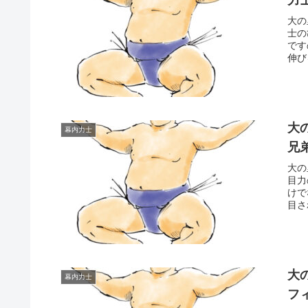
大の
士の
です
伸び
大
幕内力士
兄
大の
目力
けで
目さ
大
幕内力士
フ