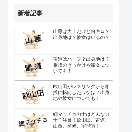
新着記事
山藤は力士だけど何キロ？
出身地は？彼女はいるの？
雷道はハーフ？出身地は？
相撲のきっかけや彼女につ
いても！
欧山田がレスリングから相
撲に転向したワケは？出身
地や彼女についても！
細マッチョ力士はどんな力
士？注目！欧山田、雷道、
山藤、須崎、宇瑠寅！