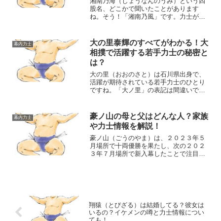
湘南乃海（しょうなんのうみ）という四
股名、どこかで聞いたことがあります
ね。そう！「湘南乃風」です。力士が名
乗る四股名は、本人や師匠に由来してい
ることが多いですが、湘南乃海の場合
は、どうなのでしょうか。こちらの記事
大の里泰輝のすべてがわかる！大
幕内力士
では、湘南乃海の四股名の由来...
相撲で活躍する若手力士の秘密と
は？
大の里（おおのさと）は石川県出身で、
活躍が期待されている若手力士のひとり
ですね。「大ノ里」の表記は間違いで、
「大の里」が正解ですので、覚えてくだ
さいね。入門してからの活躍が早すぎ
て、髪が伸びるのが追い付かない！とい
豪ノ山の母と父はどんな人？家族
幕内力士
う珍しい状況が起きてます。...
や力士情報を解説！
豪ノ山（ごうのやま）は、２０２３年５
月場所で十両優勝を果たし、次の２０２
３年７月場所で新入幕したことで注目を
集めている若き大相撲力士です。いった
いどのような家庭で育ったのか知りた
い！豪ノ山の出身地やプロフィールを知
りたい！この記事ではそんな...
翔猿（とびざる）は結婚してる？彼女は
いるの？イケメンの噂と力士情報につい
ても！