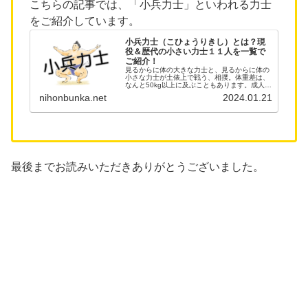
こちらの記事では、「小兵力士」といわれる力士
をご紹介しています。
小兵力士（こひょうりきし）とは？現
役＆歴代の小さい力士１１人を一覧で
ご紹介！
見るからに体の大きな力士と、見るからに体の
小さな力士が土俵上で戦う、相撲。体重差は、
なんと50kg以上に及ぶこともあります。成人女
性一人分の重さですね。体の小さな力士のこと
nihonbunka.net
2024.01.21
を相撲界では「小兵力士（こひょうりきし）」
と呼びます。2023年夏場...
最後までお読みいただきありがとうございました。