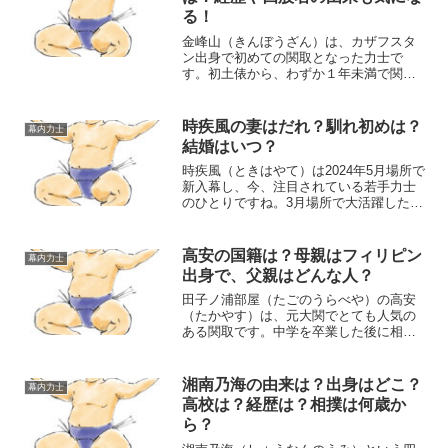
る！
金峰山（きんぼうざん）は、カザフスタ
ン出身で初めての関取となった力士で
す。初土俵から、わずか１年未満で関取
となり、新入幕までも１年半という驚く
べきスピード出世で話題の力士です。そ
んな金峰山（力士）の高校、出身地、経
時疾風の妻はだれ？馴れ初めは？
幕内力士
歴、四股名の由来をまとめま...
結婚はいつ？
時疾風（ときはやて）は2024年5月場所で
新入幕し、今、注目されている若手力士
のひとりですね。3月場所で大活躍した尊
富士は、新入幕で初優勝したことで大き
な話題になりましたね。新入幕力士が台
風の目となって、土俵上が盛り上がると
高安の国籍は？母親はフィリピン
幕内力士
いう現象が最近の...
出身で、父親はどんな人？
田子ノ浦部屋（たごのうらべや）の高安
（たかやす）は、元大関でとても人気の
ある関取です。中学を卒業した後に相撲
界に入った高安は、2024年9月現在で34
歳ですが、15歳から入門しているので、
約20年の相撲経験のある大ベテランの力
湘南乃海の由来は？出身はどこ？
幕内力士
士なのです。高...
高校は？経歴は？相撲は何歳か
ら？