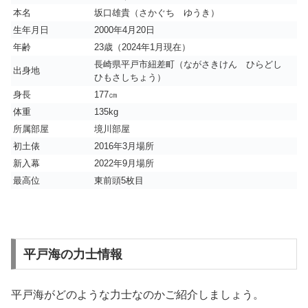
本名
坂口雄貴（さかぐち ゆうき）
生年月日
2000年4月20日
年齢
23歳（2024年1月現在）
長崎県平戸市紐差町（ながさきけん ひらどし
出身地
ひもさしちょう）
身長
177㎝
体重
135kg
所属部屋
境川部屋
初土俵
2016年3月場所
新入幕
2022年9月場所
最高位
東前頭5枚目
平戸海の力士情報
平戸海がどのような力士なのかご紹介しましょう。