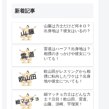
新着記事
山藤は力士だけど何キロ？
出身地は？彼女はいるの？
雷道はハーフ？出身地は？
相撲のきっかけや彼女につ
いても！
欧山田がレスリングから相
撲に転向したワケは？出身
地や彼女についても！
細マッチョ力士はどんな力
士？注目！欧山田、雷道、
山藤、須崎、宇瑠寅！