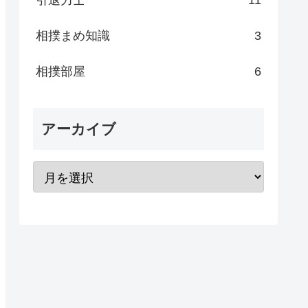
引退力士
11
相撲まめ知識
3
相撲部屋
6
アーカイブ